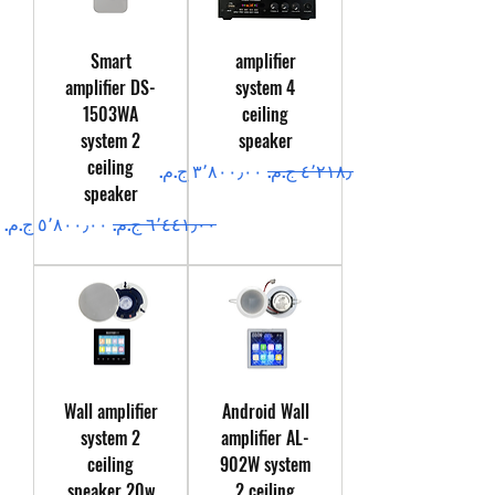
Smart
amplifier
amplifier DS-
system 4
1503WA
ceiling
system 2
speaker
ceiling
سعر عادي
سعر البيع
speaker
سعر عادي
سعر البيع
Wall amplifier
Android Wall
system 2
amplifier AL-
ceiling
902W system
speaker 20w
2 ceiling