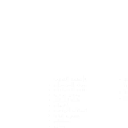
نت
هيرو للإلكترونيات
لأنظمة الصوت
صباحًا - 10
غرفة المؤتمرات
ءً
قاعة الاجتماعات
S
محلات تجارية
0
قاعة الدراسة
كافيهات
الصالات الرياضية
شقق و فيلات
مستشفى
مسارح