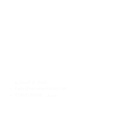
الأعمال
للتجار او المشاريع
Fady@heroelectronics.net
موبيل : 01000180096
طرق الدفع