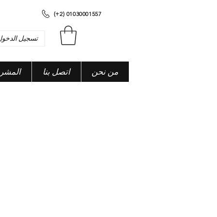
(+2) 01030001557
تسجيل الدخول
من نحن
اتصل بنا
المشر