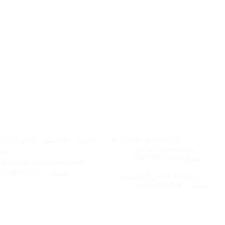
فروعنا
الخدمات عبر الإنتر
شارع
محمود البدرى
السبت - الخميس:
10 
مدينة نصر ،
القاهره
مسا
موبيل 01030001558
ales@heroelectronics.net
موبيل :
1030001557
المنصورة
شارع
احمد الذكي
موبيل :
01020809068
شحن