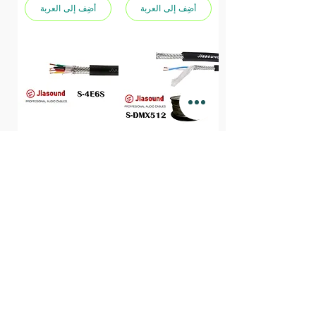
أضِف إلى العربة
أضِف إلى العربة
Jiasound 4 core
Jiasound DMX-512
sheild cable S-4E6S
Lighting Cable
(100m)
(100m)
السعر
السعر
أضِف إلى العربة
أضِف إلى العربة
الخدمات عبر الإنترنت
هيرو للإلكترونيات
لأنظمة الصوت
السبت - الخميس:
10 صباحًا - 10 مساءً
غرفة المؤتمرات
Sales@heroelectronics.net
قاعة الاجتماعات
موبيل :
01030001557
محلات تجارية
قاعة الدراسة
فروعنا