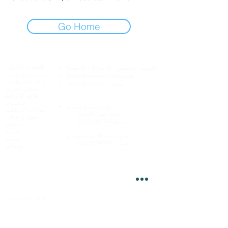
Go Home
الخدمات عبر الإنترنت
هيرو للإلكترونيات
لأنظمة الصوت
السبت - الخميس:
10 صباحًا - 10 مساءً
غرفة المؤتمرات
Sales@heroelectronics.net
قاعة الاجتماعات
موبيل :
01030001557
محلات تجارية
قاعة الدراسة
فروعنا
كافيهات
شارع
محمود البدرى
الصالات الرياضية
مدينة نصر ،
القاهره
شقق و فيلات
موبيل
01030001558
مستشفى
مسارح
المنصورة
شارع
احمد الذكي
مسجد
موبيل :
01020809068
مدراس
الأعمال
للتجار او المشاريع
Fady@heroelectronics.net
موبيل :
01000180096