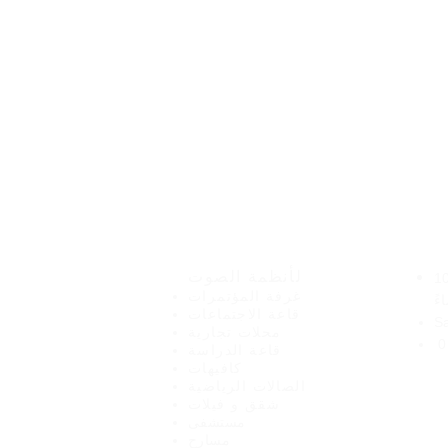
نت
هيرو للإلكترونيات
لأنظمة الصوت
صباحًا - 10
غرفة المؤتمرات
ءً
قاعة الاجتماعات
S
محلات تجارية
0
قاعة الدراسة
كافيهات
الصالات الرياضية
شقق و فيلات
مستشفى
مسارح