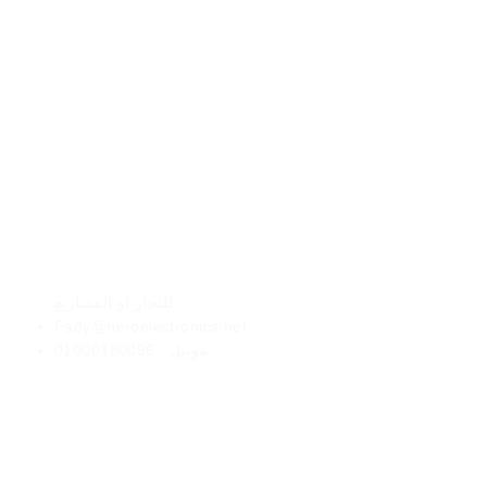
الأعمال
للتجار او المشاريع
Fady@heroelectronics.net
موبيل : 01000180096
طرق الدفع