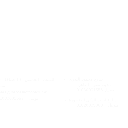
فروعنا
الخدمات عبر الإنتر
شارع
محمود البدرى
السبت - الخميس:
10 
مدينة نصر ،
القاهره
مسا
موبيل 01030001558
ales@heroelectronics.net
موبيل :
1030001557
المنصورة
شارع
احمد الذكي
موبيل :
01020809068
شحن