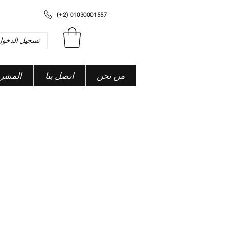
(+2) 01030001557
تسجيل الدخول
من نحن
اتصل بنا
المشر