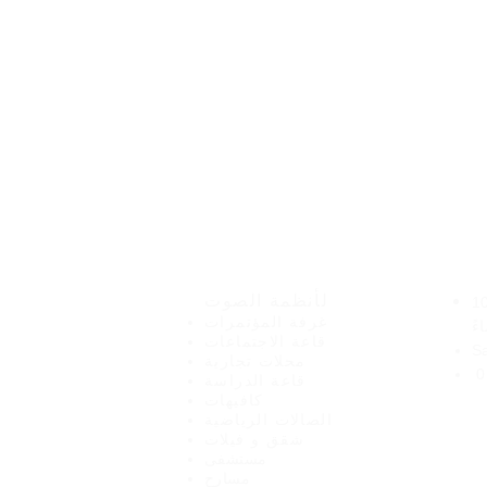
نت
هيرو للإلكترونيات
لأنظمة الصوت
صباحًا - 10
غرفة المؤتمرات
ءً
قاعة الاجتماعات
S
محلات تجارية
0
قاعة الدراسة
كافيهات
الصالات الرياضية
شقق و فيلات
مستشفى
مسارح