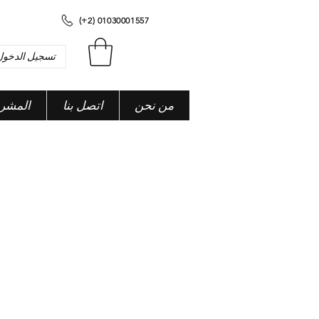
(+2) 01030001557
تسجيل الدخول
من نحن
اتصل بنا
المشر