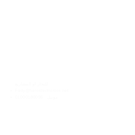
الأعمال
للتجار او المشاريع
Fady@heroelectronics.net
موبيل : 01000180096
طرق الدفع