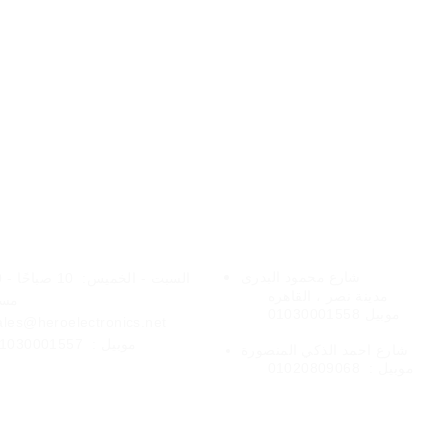
فروعنا
الخدمات عبر الإنتر
شارع
محمود البدرى
السبت - الخميس:
10 
مدينة نصر ،
القاهره
مسا
موبيل 01030001558
ales@heroelectronics.net
موبيل :
1030001557
المنصورة
شارع
احمد الذكي
موبيل :
01020809068
شحن