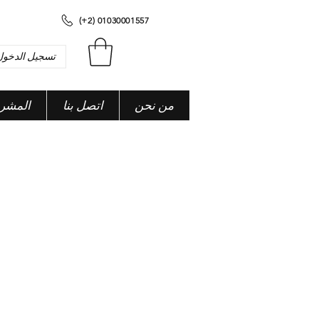
(+2) 01030001557
تسجيل الدخول
من نحن
اتصل بنا
المشر