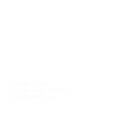
الأعمال
للتجار او المشاريع
Fady@heroelectronics.net
موبيل : 01000180096
طرق الدفع