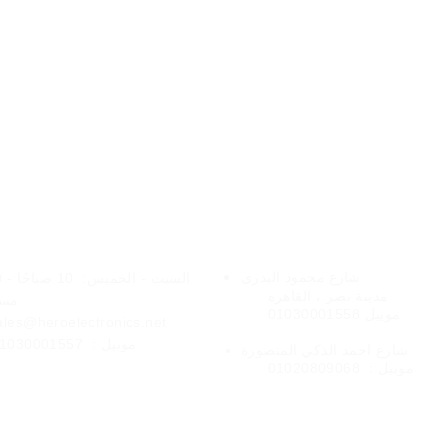
فروعنا
الخدمات عبر الإنتر
شارع
محمود البدرى
السبت - الخميس:
10 
مدينة نصر ،
القاهره
مسا
موبيل 01030001558
ales@heroelectronics.net
موبيل :
1030001557
المنصورة
شارع
احمد الذكي
موبيل :
01020809068
شحن