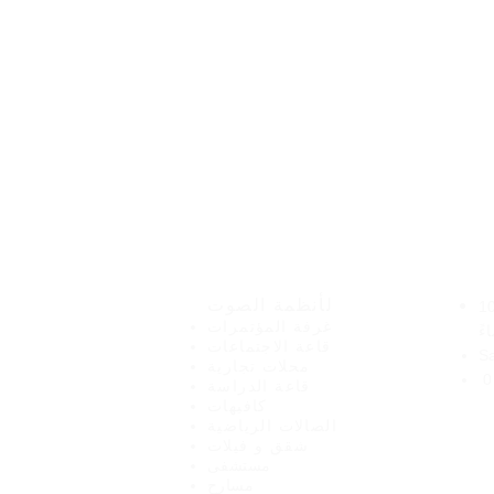
نت
هيرو للإلكترونيات
لأنظمة الصوت
صباحًا - 10
غرفة المؤتمرات
ءً
قاعة الاجتماعات
S
محلات تجارية
0
قاعة الدراسة
كافيهات
الصالات الرياضية
شقق و فيلات
مستشفى
مسارح