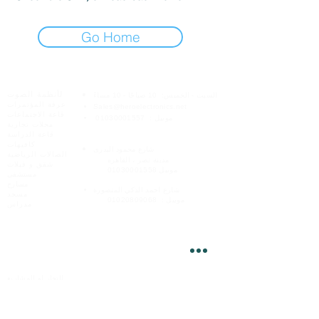
Go Home
الخدمات عبر الإنترنت
هيرو للإلكترونيات
لأنظمة الصوت
السبت - الخميس:
10 صباحًا - 10 مساءً
غرفة المؤتمرات
Sales@heroelectronics.net
قاعة الاجتماعات
موبيل :
01030001557
محلات تجارية
قاعة الدراسة
فروعنا
كافيهات
شارع
محمود البدرى
الصالات الرياضية
مدينة نصر ،
القاهره
شقق و فيلات
موبيل
01030001558
مستشفى
مسارح
المنصورة
شارع
احمد الذكي
مسجد
موبيل :
01020809068
مدراس
الأعمال
للتجار او المشاريع
Fady@heroelectronics.net
موبيل :
01000180096