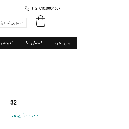
(+2) 01030001557
تسجيل الدخول
من نحن
اتصل بنا
المشر
32
السعر