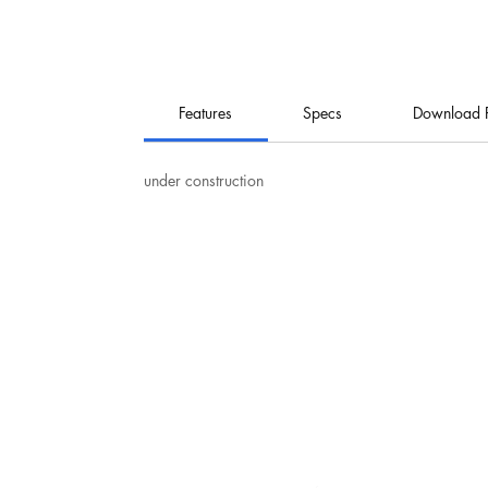
Features
Specs
Download 
under construction
نت
هيرو للإلكترونيات