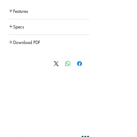
Metal cover with 5 colours
Features
under construction
Specs
under construction
Download PDF
under construction
الخدمات عبر الإنترنت
هيرو للإلكترونيات
لأنظمة الصوت
السبت - الخميس:
10 صباحًا - 10 مساءً