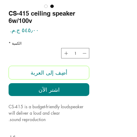
CS-415 ceiling speaker
6w/100v
السع
الكمية
*
أضِف إلى العربة
اشترِ الآن
CS-415 is a budget-friendly loudspeaker
will deliver a loud and clear
sound reproduction.
The loudspeaker is easy to install and is the
ideal speaker of microphone calls and