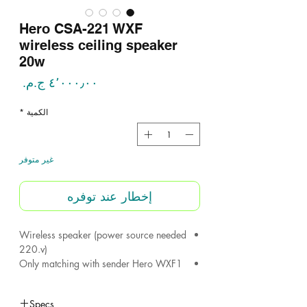
Hero CSA-221 WXF
wireless ceiling speaker
20w
السع
الكمية
*
غير متوفر
إخطار عند توفره
Wireless speaker (power source needed
220.v)
Only matching with sender Hero WXF1
Can use upto 20 speakers to work with
sender WXF1 .
Specs
Frame size 19.2cm -Cut size 17cm