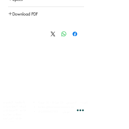
under construction
Download PDF
under construction
الخدمات عبر الإنترنت
هيرو للإلكترونيات
لأنظمة الصوت
السبت - الخميس:
10 صباحًا - 10 مساءً
غرفة المؤتمرات
Sales@heroelectronics.net
قاعة الاجتماعات
موبيل :
01030001557
محلات تجارية
قاعة الدراسة
فروعنا
كافيهات
شارع
محمود البدرى
الصالات الرياضية
مدينة نصر ،
القاهره