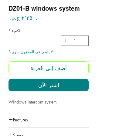
DZ01-B windows system
السع
الكمية
*
لا يتبقى في المخزون سوى 8
أضِف إلى العربة
اشترِ الآن
Windows intercom system
Features
under construction
Specs