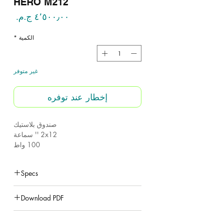
HERO M212
السع
الكمية
*
غير متوفر
إخطار عند توفره
صندوق بلاستيك
2x12 '' سماعة
100 واط
Specs
ML-212
Model
Download PDF
ML-212 datasheet
100 W
Rated power