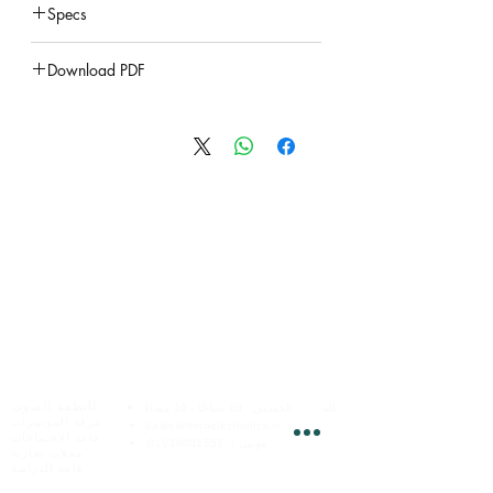
Specs
under construction
Download PDF
under construction
الخدمات عبر الإنترنت
هيرو للإلكترونيات
لأنظمة الصوت
السبت - الخميس:
10 صباحًا - 10 مساءً
غرفة المؤتمرات
Sales@heroelectronics.net
قاعة الاجتماعات
موبيل :
01030001557
محلات تجارية
قاعة الدراسة
فروعنا
كافيهات
شارع
محمود البدرى