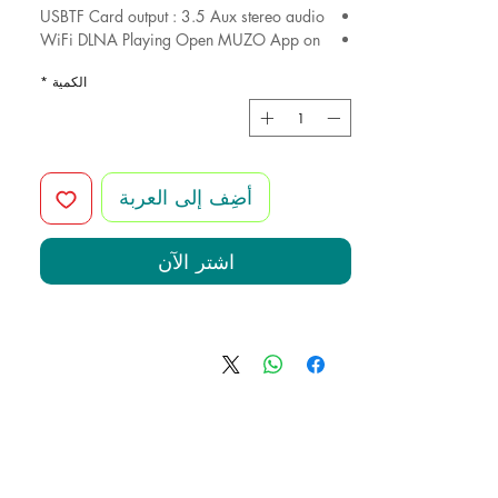
USBTF Card output : 3.5 Aux stereo audio
WiFi DLNA Playing Open MUZO App on
your phone
الكمية
*
Automatically search for speakers and
players Follow the wizard step by step to
complete the player settings.
أضِف إلى العربة
اشترِ الآن