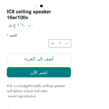
IC8 ceiling speaker
16w/100v
السع
الكمية
*
أضِف إلى العربة
اشترِ الآن
IC8 is a budget-friendly ceilling speaker
will deliver a loud and clear
sound reproduction.
The loudspeaker is easy to install and is the
ideal speaker of microphone calls and