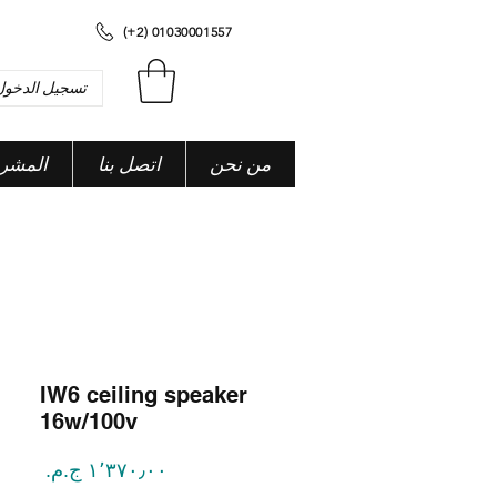
(+2) 01030001557
تسجيل الدخول
من نحن
اتصل بنا
المشر
IW6 ceiling speaker
16w/100v
السعر