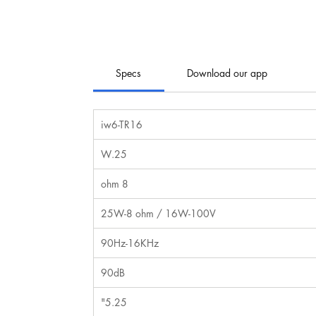
Specs
Download our app
iw6-TR16
25.W
8 ohm
25W-8 ohm / 16W-100V
90Hz-16KHz
90dB
5.25"