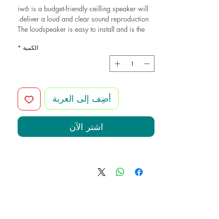
iw6 is a budget-friendly ceilling speaker will
deliver a loud and clear sound reproduction.
The loudspeaker is easy to install and is the
ideal speaker of microphone calls and
الكمية
*
background music.You can clearly hear the
voice even in spaces with high ceiling or noisy
environments .
Wall volume can be use with this 100v
speaker.
أضِف إلى العربة
اشترِ الآن