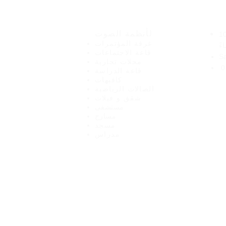
نت
هيرو للإلكترونيات
لأنظمة الصوت
صباحًا - 10
غرفة المؤتمرات
ءً
قاعة الاجتماعات
S
محلات تجارية
0
قاعة الدراسة
كافيهات
الصالات الرياضية
شقق و فيلات
مستشفى
مسارح
مدن أخرى من 1
مسجد
مدراس
2020 Hero Elect