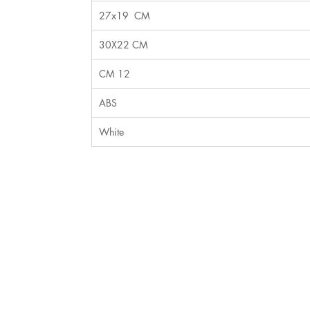
27x19 CM
30X22 CM
12 CM
ABS
White