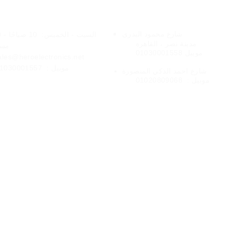
فروعنا
الخدمات عبر الإنتر
شارع
محمود البدرى
السبت - الخميس:
10 
مدينة نصر ،
القاهره
مسا
موبيل 01030001558
ales@heroelectronics.net
موبيل :
1030001557
المنصورة
شارع
احمد الذكي
موبيل :
01020809068
شحن
الشحن العادي داخل القاهرة من 1 إلى 3 أيام عمل ,
إلى 7 أيام عمل.
يبدأ وقت التسليم من يوم تقديم طلبك.
التسليم من السبت إلى الخميس بين الساعة 10.00 صباحًا و 6.00
مساءً.
المخططات الزمنية المذكورة هي أيام العمل - من السبت إلى
الخميس فقط ، ولا يتم تضمين عطلات نهاية الأسبوع والعطلات.
ronics all rights reserved.Designed by hero electronics markting deve