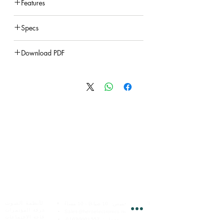
Features
under construction
Specs
under construction
Download PDF
under construction
الخدمات عبر الإنترنت
هيرو للإلكترونيات
لأنظمة الصوت
السبت - الخميس:
10 صباحًا - 10 مساءً
غرفة المؤتمرات
Sales@heroelectronics.net
قاعة الاجتماعات
موبيل :
01030001557