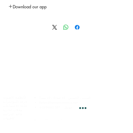
Download our app
'
Join Us 'Hero Electronics app
Easily find your favorite items
Stay connected on the go
Neve miss any update
Easily get in touch
الخدمات عبر الإنترنت
هيرو للإلكترونيات
لأنظمة الصوت
السبت - الخميس:
10 صباحًا - 10 مساءً
غرفة المؤتمرات
Sales@heroelectronics.net
قاعة الاجتماعات
موبيل :
01030001557
محلات تجارية
قاعة الدراسة
فروعنا
كافيهات
شارع
محمود البدرى
الصالات الرياضية
مدينة نصر ،
القاهره
شقق و فيلات
موبيل
01030001558
مستشفى