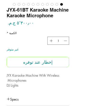
JYX-61BT Karaoke Machine
Karaoke Microphone
السع
الكمية
*
غير متوفر
إخطار عند توفره
JYX Karaoke Machine With Wireless
Microphones
DJ Lights
Support Bluetooth /TWS/ REC / TF Card
/AUX /USB/ Remite Control
Specs
PA System