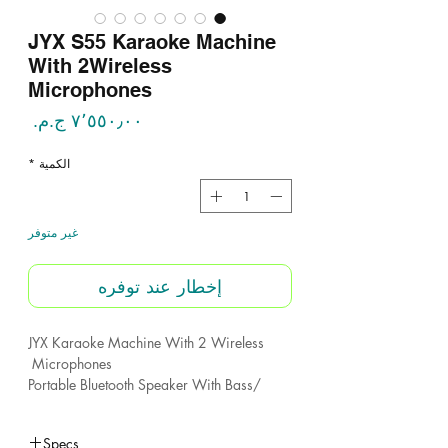
JYX S55 Karaoke Machine
With 2Wireless
Microphones
السع
الكمية
*
غير متوفر
إخطار عند توفره
JYX Karaoke Machine With 2 Wireless
Microphones
Portable Bluetooth Speaker With Bass/
Treble Adjustment
PA System With Remote Control
Specs
Led Lights