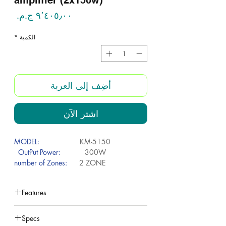
amplifier (2x150w)
السع
الكمية
*
أضِف إلى العربة
اشترِ الآن
MODEL:
KM-5150
OutPut Power:
300W
number of Zones:
2 ZONE
Impedance:
4-8 ohm
Tone control:
Features
(bass:600Hz+/-50dB)
(Treble:10KHz+/-10dB)
under construction
Main Voltage:
220V . 50Hz
Specs