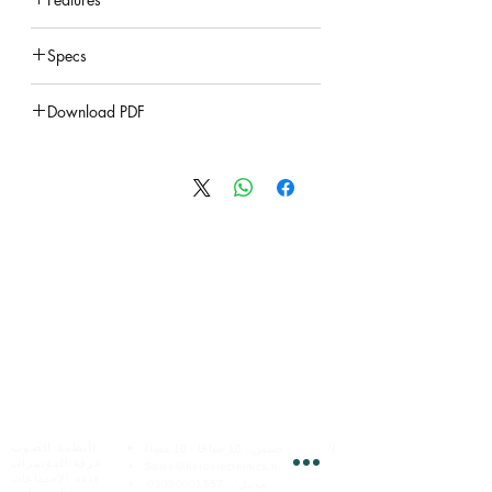
under construction
Specs
under construction
Download PDF
under construction
الخدمات عبر الإنترنت
هيرو للإلكترونيات
لأنظمة الصوت
السبت - الخميس:
10 صباحًا - 10 مساءً
غرفة المؤتمرات
Sales@heroelectronics.net
قاعة الاجتماعات
موبيل :
01030001557