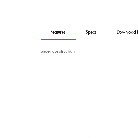
Features
Specs
Download 
under construction
نت
هيرو للإلكترونيات