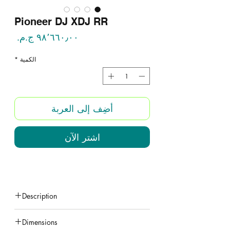
Pioneer DJ XDJ RR
السع
الكمية
*
أضِف إلى العربة
اشترِ الآن
Description
Layout and features from club-standard
Dimensions
NXS2 set-up