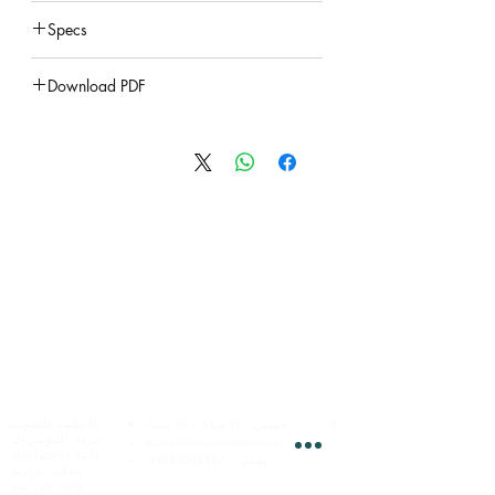
under construction
Specs
under construction
Download PDF
under construction
الخدمات عبر الإنترنت
هيرو للإلكترونيات
لأنظمة الصوت
السبت - الخميس:
10 صباحًا - 10 مساءً
غرفة المؤتمرات
Sales@heroelectronics.net
قاعة الاجتماعات
موبيل :
01030001557
محلات تجارية
قاعة الدراسة
فروعنا