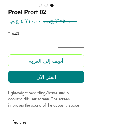
Proel Prorf 02
سعر
سعر
 ‏٧٬٨٥٠٫٠٠ ج.م.‏ 
عادي
البيع
الكمية
*
أضِف إلى العربة
اشترِ الآن
Lightweight recording/home studio
acoustic diffuser screen. The screen
improves the sound of the acoustic space
around the microphone. The screen has a
metal insert with universal 5/8" thread to
Features
be attached to a straight microphone stand.