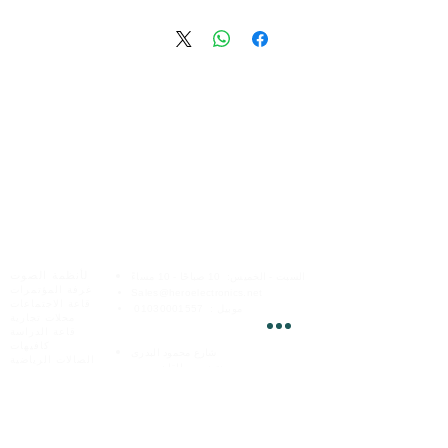
under construction
الخدمات عبر الإنترنت
هيرو للإلكترونيات
لأنظمة الصوت
السبت - الخميس:
10 صباحًا - 10 مساءً
غرفة المؤتمرات
Sales@heroelectronics.net
قاعة الاجتماعات
موبيل :
01030001557
محلات تجارية
قاعة الدراسة
فروعنا
كافيهات
شارع
محمود البدرى
الصالات الرياضية
مدينة نصر ،
القاهره
شقق و فيلات
موبيل
01030001558
مستشفى
مسارح
المنصورة
شارع
احمد الذكي
مسجد
موبيل :
01020809068
مدراس