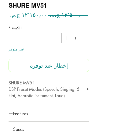
SHURE MV51
سعر
سعر
 ‏١٣٬٥٠٠٫٠٠ ج.م.‏ 
عادي
البيع
الكمية
*
غير متوفر
إخطار عند توفره
SHURE MV51
5 DSP Preset Modes (Speech, Singing,
Flat, Acoustic Instrument, Loud)
Automatically adjusts Gain, EQ,
Compression and Limiting for optimal
Features
results
Front panel touch controls for mode
under construction
selection, headphone volume,
Specs
microphone gain, and mute