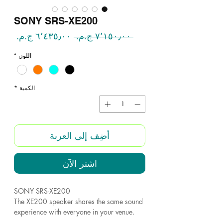
SONY SRS-XE200
سعر
سعر
 ‏٧٬١٥٠٫٠٠ ج.م.‏ 
عادي
البيع
اللون
*
الكمية
*
أضِف إلى العربة
اشترِ الآن
SONY SRS-XE200
The XE200 speaker shares the same sound
experience with everyone in your venue.
Plus, it's lightweight and has a handy strap,