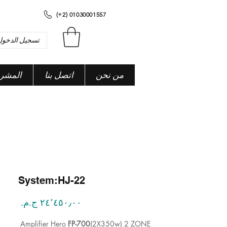
(+2) 01030001557
تسجيل الدخول
من نحن
اتصل بنا
المشر
System:HJ-22
السعر
Amplifier Hero
FP-700
(2X350w) 2 ZONE