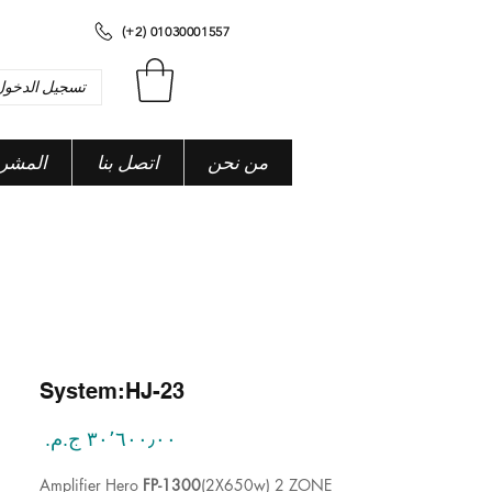
(+2) 01030001557
تسجيل الدخول
من نحن
اتصل بنا
المشر
System:HJ-23
السعر
Amplifier Hero
FP-1300
(2X650w) 2 ZONE