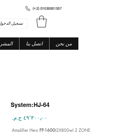
(+2) 01030001557
تسجيل الدخول
من نحن
اتصل بنا
المشر
System:HJ-64
السعر
Amplifier Hero
FP-1600
(2X800w) 2 ZONE