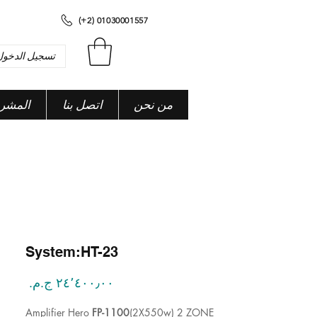
(+2) 01030001557
تسجيل الدخول
من نحن
اتصل بنا
المشر
System:HT-23
السعر
Amplifier Hero
FP-1100
(2X550w) 2 ZONE