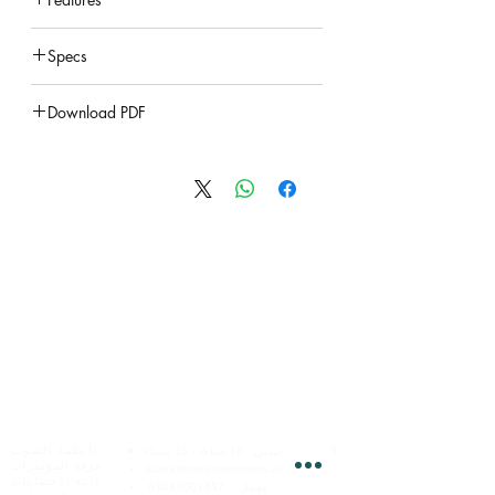
under construction
Specs
under construction
Download PDF
under construction
الخدمات عبر الإنترنت
هيرو للإلكترونيات
لأنظمة الصوت
السبت - الخميس:
10 صباحًا - 10 مساءً
غرفة المؤتمرات
Sales@heroelectronics.net
قاعة الاجتماعات
موبيل :
01030001557