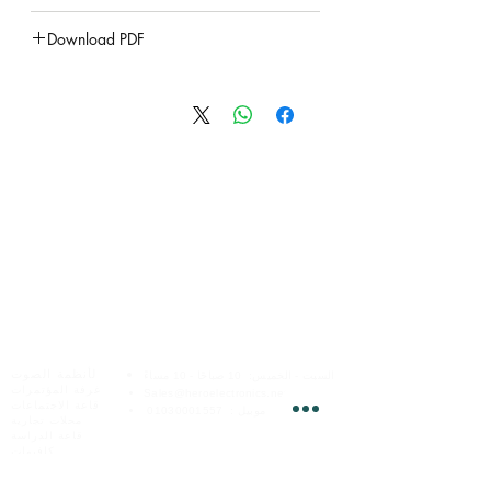
EQ (Bass-Treble)
Type
Download PDF
Aux out
under construction
Model
Power source-220v
Rated power
Outputs
Aux output
Aux Inputs
Mic input
Bluetooth
الخدمات عبر الإنترنت
هيرو للإلكترونيات
لأنظمة الصوت
السبت - الخميس:
10 صباحًا - 10 مساءً
غرفة المؤتمرات
Sales@heroelectronics.net
USB
قاعة الاجتماعات
موبيل :
01030001557
محلات تجارية
قاعة الدراسة
فروعنا
FM
كافيهات
شارع
محمود البدرى
الصالات الرياضية
مدينة نصر ،
القاهره
شقق و فيلات
موبيل
01030001558