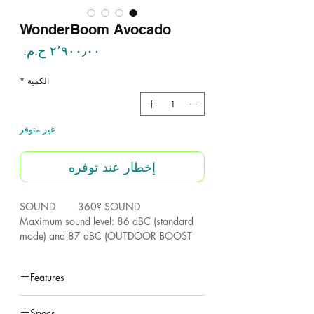
WonderBoom Avocado
السع
الكمية
*
غير متوفر
إخطار عند توفره
SOUND 360? SOUND
Maximum sound level: 86 dBC (standard
mode) and 87 dBC (OUTDOOR BOOST
mode)
Frequency range: 75 Hz ? 20 kHzDrivers:
Features
two 40 mm active drivers and two 46.1
mm x 65.2 mm passive radiators.
under construction
Specs