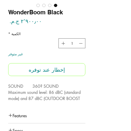
WonderBoom Black
السع
الكمية
*
غير متوفر
إخطار عند توفره
SOUND 360? SOUND
Maximum sound level: 86 dBC (standard
mode) and 87 dBC (OUTDOOR BOOST
mode)
Frequency range: 75 Hz ? 20 kHzDrivers:
Features
two 40 mm active drivers and two 46.1
mm x 65.2 mm passive radiators.
under construction
Specs