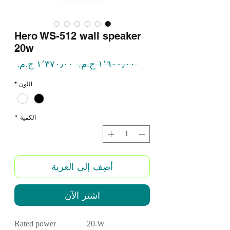
Hero WS-512 wall speaker
20w
سعر
سعر
 ‏١٬٦٠٠٫٠٠ ج.م.‏ 
عادي
البيع
اللون
*
الكمية
*
أضِف إلى العربة
اشترِ الآن
Rated power 20.W