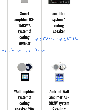
Smart
amplifier
amplifier DS-
system 4
1503WA
ceiling
system 2
speaker
ceiling
سعر عادي
سعر البيع
speaker
سعر عادي
سعر البيع
Wall amplifier
Android Wall
system 2
amplifier AL-
ceiling
902W system
speaker 20w
2 ceiling