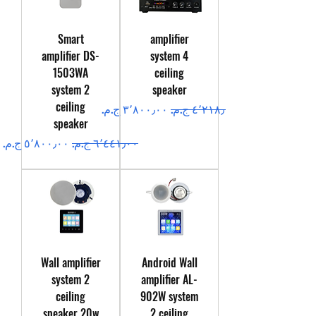
Smart
amplifier
amplifier DS-
system 4
1503WA
ceiling
system 2
speaker
ceiling
سعر عادي
سعر البيع
speaker
سعر عادي
سعر البيع
Wall amplifier
Android Wall
system 2
amplifier AL-
ceiling
902W system
speaker 20w
2 ceiling