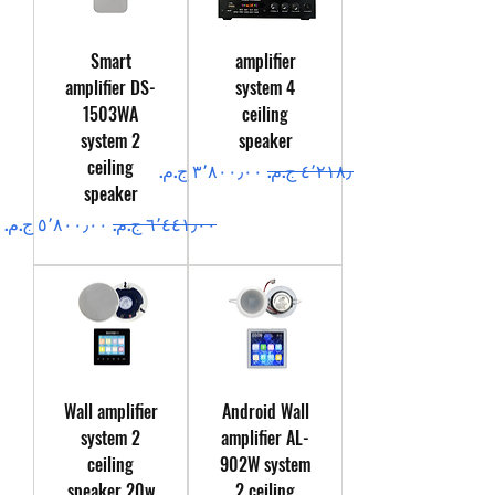
Smart
amplifier
amplifier DS-
system 4
1503WA
ceiling
system 2
speaker
ceiling
سعر عادي
سعر البيع
speaker
سعر عادي
سعر البيع
Wall amplifier
Android Wall
system 2
amplifier AL-
ceiling
902W system
speaker 20w
2 ceiling