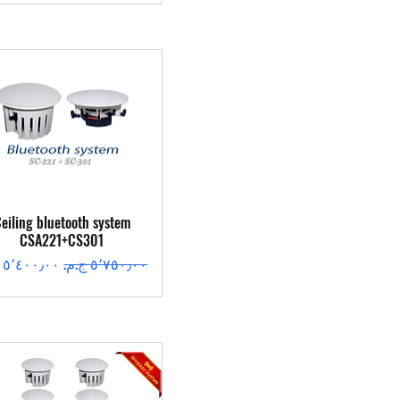
العرض السريع
eiling bluetooth system
CSA221+CS301
سعر عادي
سعر البيع