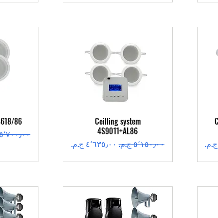
العرض السريع
ال
S618/86
Ceilling system
C
4S9011+AL86
سعر عادي
سعر عادي
سعر البيع