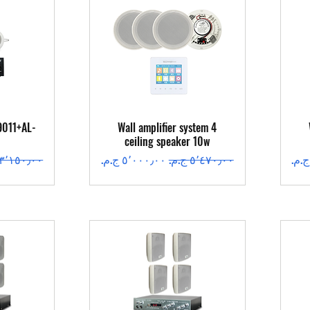
العرض السريع
ال
9011+AL-
Wall amplifier system 4
ceiling speaker 10w
سعر عادي
سعر البيع
سعر عادي