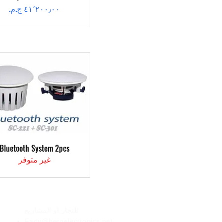
السعر
العرض السريع
Bluetooth System 2pcs
غير متوفر
الأعمال
للتجار او المشاريع
Fady@heroelectronics.net