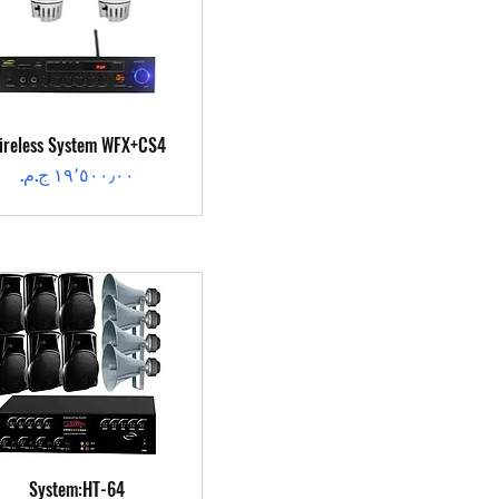
العرض السريع
ireless System WFX+CS4
السعر
العرض السريع
System:HT-64