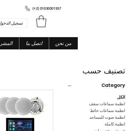
(+2) 01030001557
تسجيل الدخول
من نحن
اتصل بنا
المشر
تصنيف حسب
Category
الكل
انظمة سماعات سقف
انظمة سماعات حائط
انظمة صوت للمساجد
انظمة كاملة
عروض و خصومات