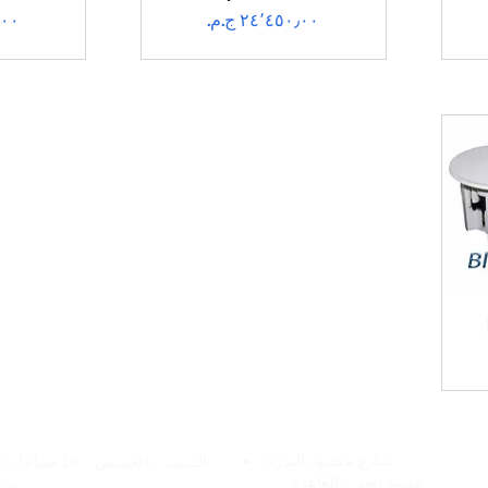
السعر
الس
فروعنا
الخدمات عبر الإنتر
شارع
محمود البدرى
السبت - الخميس:
10 
مدينة نصر ،
القاهره
مسا