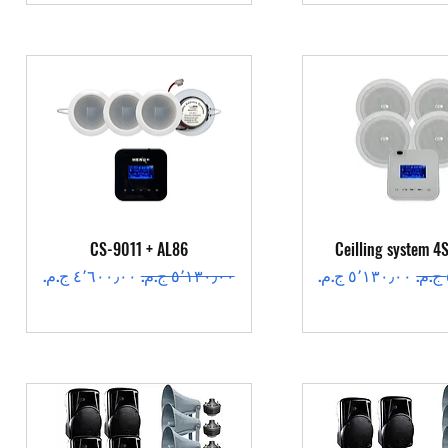
عرض السريع
العرض السريع
CS-9011 + AL86
Ceilling system 4
سعر البيع
سعر عادي
سعر البيع