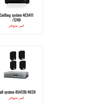
العرض السريع
Ceilling system 4CS411
/1240
غير متوفر
العرض السريع
all system 4S412B/4020
غير متوفر