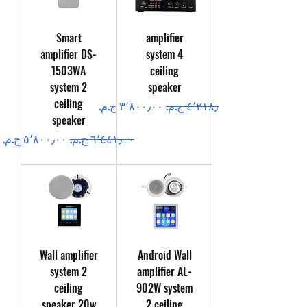
Smart
amplifier
amplifier DS-
system 4
1503WA
ceiling
system 2
speaker
ceiling
سعر عادي
سعر البيع
speaker
سعر عادي
سعر البيع
Wall amplifier
Android Wall
system 2
amplifier AL-
ceiling
902W system
speaker 20w
2 ceiling