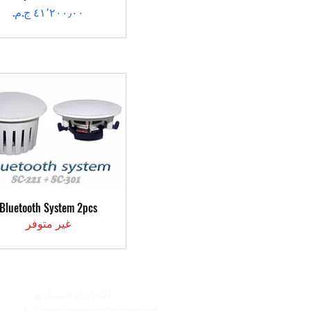
السعر
العرض السريع
Bluetooth System 2pcs
غير متوفر
الأعمال
للتجار او المشاريع
Fady@heroelectronics.net