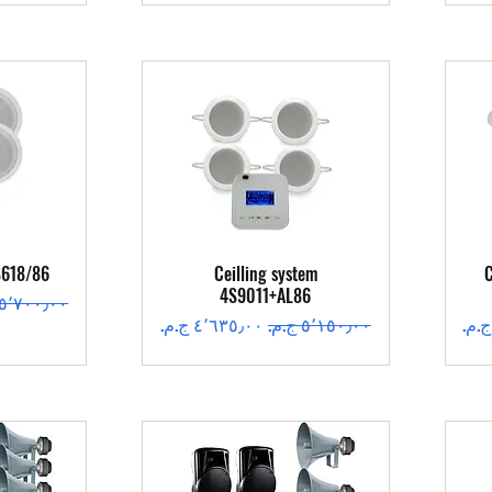
العرض السريع
ال
S618/86
Ceilling system
C
4S9011+AL86
سعر عادي
سعر عادي
سعر البيع