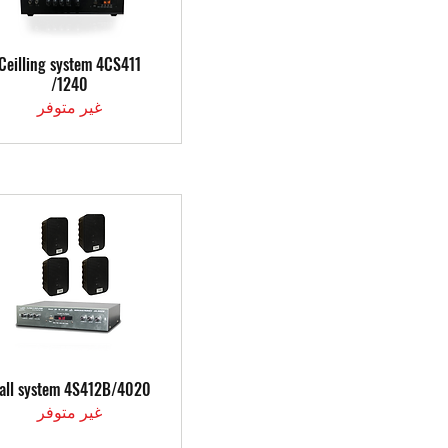
العرض السريع
Ceilling system 4CS411
/1240
غير متوفر
العرض السريع
all system 4S412B/4020
غير متوفر