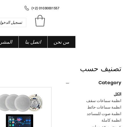
(+2) 01030001557
تسجيل الدخول
من نحن
اتصل بنا
المشر
تصنيف حسب
Category
الكل
انظمة سماعات سقف
انظمة سماعات حائط
انظمة صوت للمساجد
انظمة كاملة
عروض و خصومات