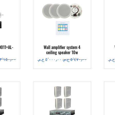
العرض السريع
ال
9011+AL-
Wall amplifier system 4
ceiling speaker 10w
سعر عادي
سعر البيع
سعر عادي