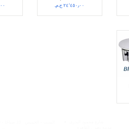
السعر
الس
فروعنا
الخدمات عبر الإنتر
شارع
محمود البدرى
السبت - الخميس:
10 
مدينة نصر ،
القاهره
مسا