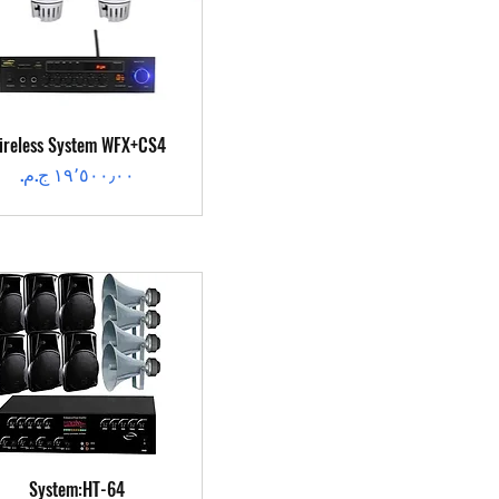
العرض السريع
ireless System WFX+CS4
السعر
العرض السريع
System:HT-64