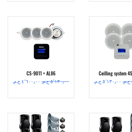
عرض السريع
العرض السريع
CS-9011 + AL86
Ceilling system 4
سعر البيع
سعر عادي
سعر البيع