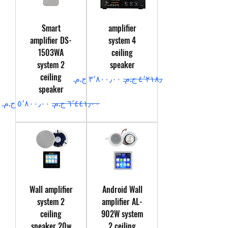
Smart
amplifier
amplifier DS-
system 4
1503WA
ceiling
system 2
speaker
ceiling
سعر عادي
سعر البيع
speaker
سعر عادي
سعر البيع
Wall amplifier
Android Wall
system 2
amplifier AL-
ceiling
902W system
speaker 20w
2 ceiling