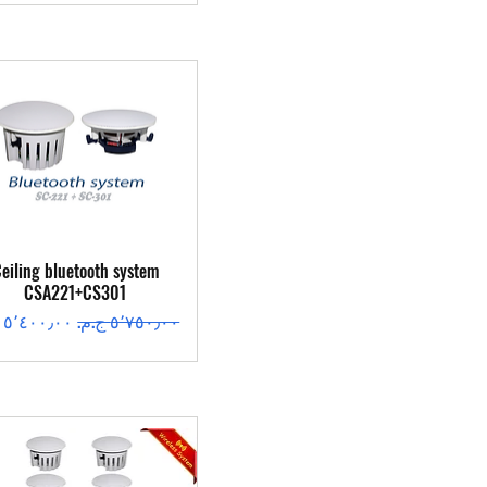
العرض السريع
eiling bluetooth system
CSA221+CS301
سعر عادي
سعر البيع