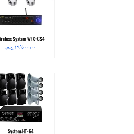
العرض السريع
ireless System WFX+CS4
السعر
العرض السريع
System:HT-64