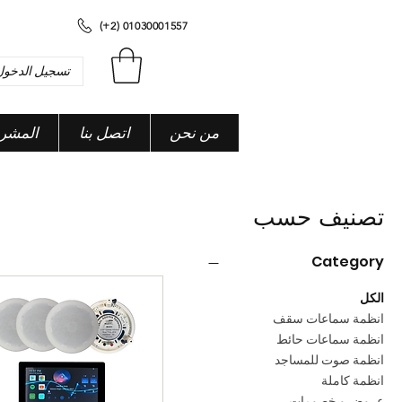
(+2) 01030001557
تسجيل الدخول
من نحن
اتصل بنا
المشر
تصنيف حسب
Category
الكل
انظمة سماعات سقف
انظمة سماعات حائط
انظمة صوت للمساجد
انظمة كاملة
عروض و خصومات