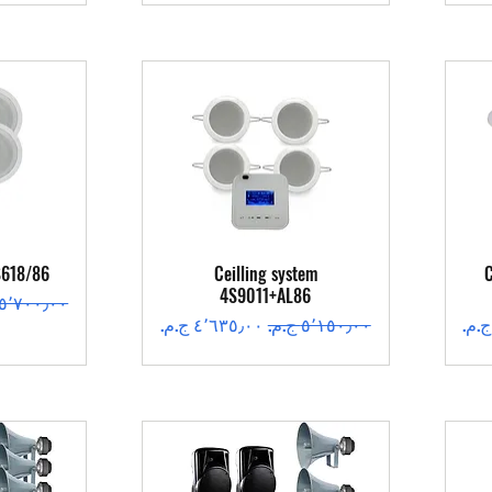
العرض السريع
ال
S618/86
Ceilling system
C
4S9011+AL86
سعر عادي
سعر عادي
سعر البيع