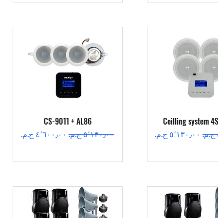
عرض السريع
العرض السريع
CS-9011 + AL86
Ceilling system 4
سعر البيع
سعر عادي
سعر البيع