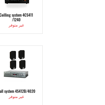
العرض السريع
Ceilling system 4CS411
/1240
غير متوفر
العرض السريع
all system 4S412B/4020
غير متوفر