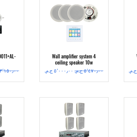
العرض السريع
ال
9011+AL-
Wall amplifier system 4
ceiling speaker 10w
سعر عادي
سعر البيع
سعر عادي