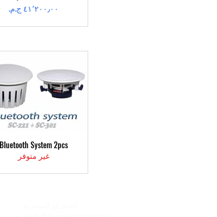
السعر
العرض السريع
Bluetooth System 2pcs
غير متوفر
الأعمال
للتجار او المشاريع
Fady@heroelectronics.net