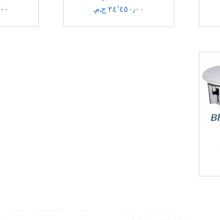
السعر
الس
فروعنا
الخدمات عبر الإنتر
شارع
محمود البدرى
السبت - الخميس:
10 
مدينة نصر ،
القاهره
مسا