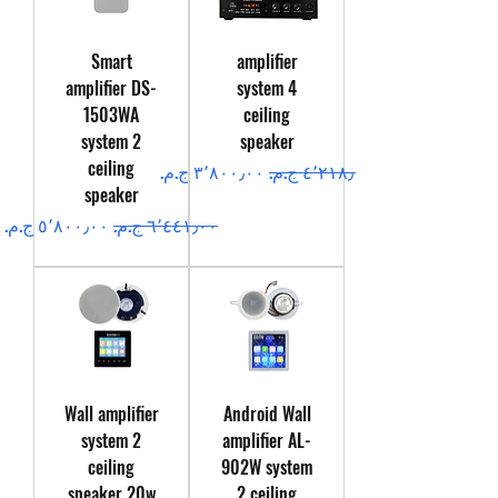
Smart
amplifier
amplifier DS-
system 4
1503WA
ceiling
system 2
speaker
ceiling
سعر عادي
سعر البيع
speaker
سعر عادي
سعر البيع
Wall amplifier
Android Wall
system 2
amplifier AL-
ceiling
902W system
speaker 20w
2 ceiling