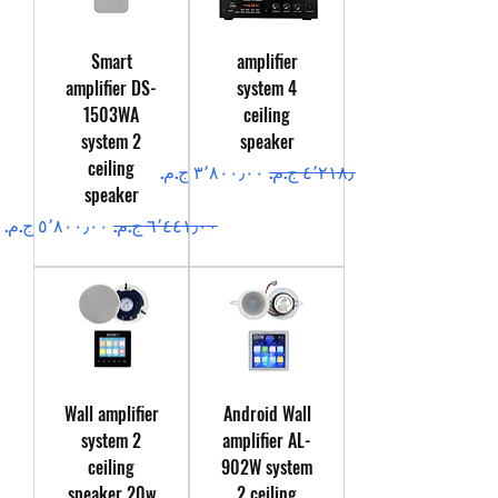
Smart
amplifier
amplifier DS-
system 4
1503WA
ceiling
system 2
speaker
ceiling
سعر عادي
سعر البيع
speaker
سعر عادي
سعر البيع
Wall amplifier
Android Wall
system 2
amplifier AL-
ceiling
902W system
speaker 20w
2 ceiling