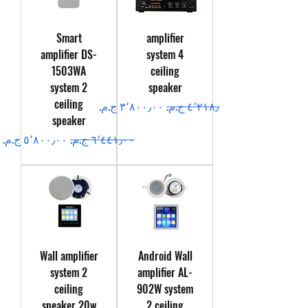
Smart
amplifier
amplifier DS-
system 4
1503WA
ceiling
system 2
speaker
ceiling
سعر عادي
سعر البيع
speaker
سعر عادي
سعر البيع
Wall amplifier
Android Wall
system 2
amplifier AL-
ceiling
902W system
speaker 20w
2 ceiling